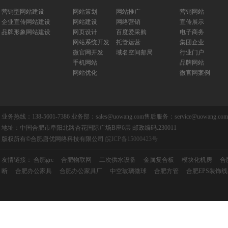
营销型网站建设
网站策划
网站推广
营销网站
企业宣传网站建设
网站建设
网络营销
宣传展示
品牌形象网站建设
网页设计
百度爱采购
电子商务
网站系统开发
托管运营
集团企业
微官网开发
域名空间邮局
行业门户
手机网站
品牌网站
网站优化
微官网案例
业务热线：138-5601-7386 业务部：sales@uowang.com售后服务：service@uowang.c
地址：中国合肥市阜阳北路杏花国际广场B座6层 邮政编码:230011
版权所有©合肥唐优网络科技有限公司
皖ICP备15000423号
友情链接：
合肥grc
合肥物联网
二次供水设备
金属复合板
模块化机房
合
断
合肥办公家具
合肥办公家具厂
中空玻璃微球
合肥方管
合肥EPS装饰